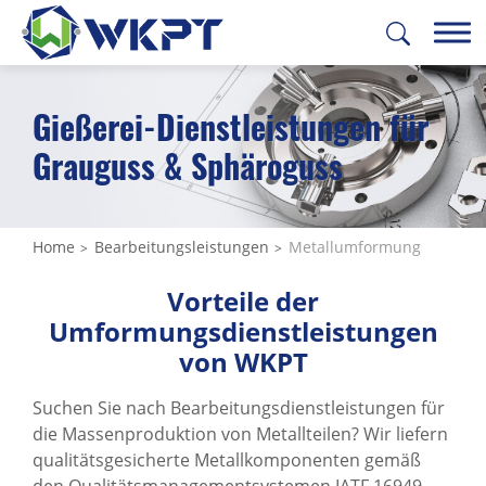
Gießerei-Dienstleistungen für
繁體中文
English
日本語
Deutsch
Grauguss & Sphäroguss
INDUSTRIEBEREICHE
LÖSUNGSÜBERSICHT
Home
Bearbeitungsleistungen
Metallumformung
BEARBEITUNGSLEISTUNGEN
Vorteile der
Umformungsdienstleistungen
All
von WKPT
CNC Bearbeitung
Suchen Sie nach Bearbeitungsdienstleistungen für
Metallumformung
die Massenproduktion von Metallteilen? Wir liefern
qualitätsgesicherte Metallkomponenten gemäß
Oberflächenbehandlung