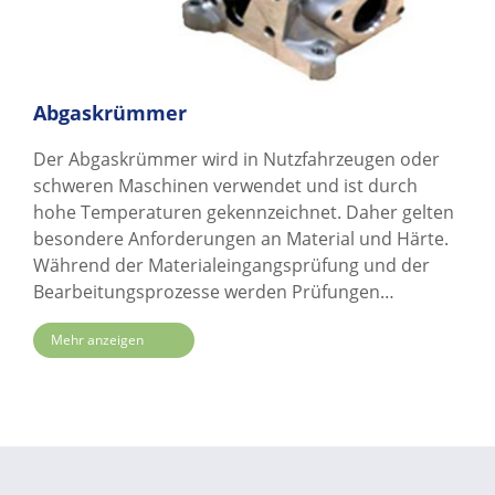
Abgaskrümmer
Der Abgaskrümmer wird in Nutzfahrzeugen oder
schweren Maschinen verwendet und ist durch
hohe Temperaturen gekennzeichnet. Daher gelten
besondere Anforderungen an Material und Härte.
Während der Materialeingangsprüfung und der
Bearbeitungsprozesse werden Prüfungen
durchgeführt, um sicherzustellen, dass das
Mehr anzeigen
Werkstück die erforderliche Präzision mit einer
Oberflächenrauheit (Ra) von weniger als 1,6 µm
und Maß- und Formtoleranzen von weniger als 15
µm erreicht. Zu den empfohlenen Materialien
gehören hochsiliziumhaltiger Molybdän-
Sphäroguss oder eine Aluminiumlegierung aus