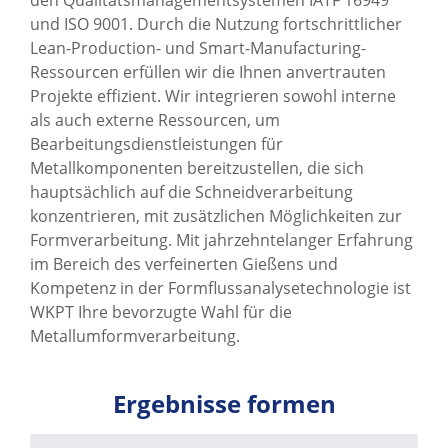
den Qualitätsmanagementsystemen IATF 16949
und ISO 9001. Durch die Nutzung fortschrittlicher
FÄHIGKEITEN
Lean-Production- und Smart-Manufacturing-
ÜBER UNS
Ressourcen erfüllen wir die Ihnen anvertrauten
Projekte effizient. Wir integrieren sowohl interne
SUPPORT
als auch externe Ressourcen, um
Bearbeitungsdienstleistungen für
KONTAKT
Metallkomponenten bereitzustellen, die sich
hauptsächlich auf die Schneidverarbeitung
konzentrieren, mit zusätzlichen Möglichkeiten zur
Formverarbeitung. Mit jahrzehntelanger Erfahrung
im Bereich des verfeinerten Gießens und
Kompetenz in der Formflussanalysetechnologie ist
WKPT Ihre bevorzugte Wahl für die
Metallumformverarbeitung.
Ergebnisse formen