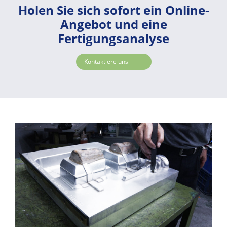
Schwerkraftguss, die die für
Holen Sie sich sofort ein Online-
Abgasrückführungskrümmer erforderlichen
Angebot und eine
Eigenschaften hinsichtlich der
Fertigungsanalyse
Hochtemperaturbeständigkeit erfüllen können.
Kontaktiere uns