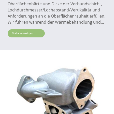
Oberflächenhärte und Dicke der Verbundschicht,
Lochdurchmesser/Lochabstand/Vertikalität und
Anforderungen an die Oberflächenrauheit erfüllen.
Wir führen während der Wärmebehandlung und
der Bearbeitungsprozesse Inspektionen durch, um
Mehr anzeigen
sicherzustellen, dass das Werkstück die
erforderliche Präzision erreicht. Insbesondere für
Anforderungen an die Oberflächenrauheit
integrieren wir Läpptechniken, um eine glatte
Oberfläche mit einem Ra von 0,2 µm für
Gusseisenteile zu erreichen, und haben ein
entsprechendes Erfindungspatent erhalten.