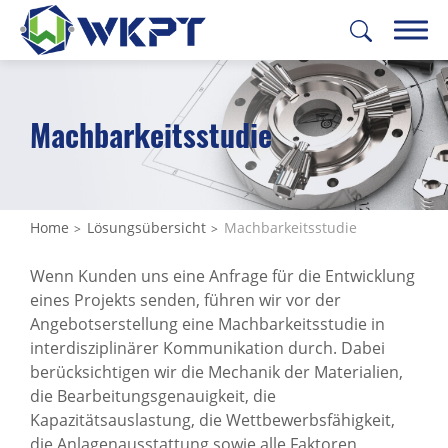
繁體中文
English
日本語
Deutsch
Machbarkeitsstudie
INDUSTRIEBEREICHE
LÖSUNGSÜBERSICHT
Home
Lösungsübersicht
Machbarkeitsstudie
All
Wenn Kunden uns eine Anfrage für die Entwicklung
eines Projekts senden, führen wir vor der
Machbarkeitsstudie
Angebotserstellung eine Machbarkeitsstudie in
Prototypenfertigung
interdisziplinärer Kommunikation durch. Dabei
berücksichtigen wir die Mechanik der Materialien,
Materialbeschaffung
die Bearbeitungsgenauigkeit, die
Kapazitätsauslastung, die Wettbewerbsfähigkeit,
Fertigungsstrategie & Werkzeuge
die Anlagenausstattung sowie alle Faktoren