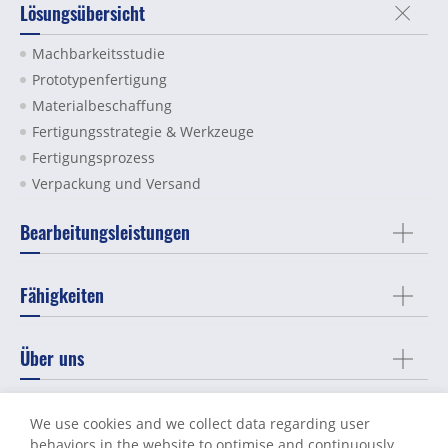
Lösungsübersicht
Machbarkeitsstudie
Prototypenfertigung
Materialbeschaffung
Fertigungsstrategie & Werkzeuge
Fertigungsprozess
Verpackung und Versand
Bearbeitungsleistungen
Fähigkeiten
Über uns
Support
We use cookies and we collect data regarding user
behaviors in the website to optimise and continuously