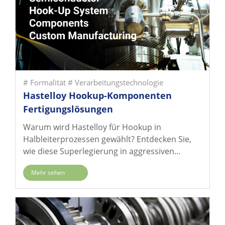
verlängern.
# Formalität
# Verarbeitungstechnologie
Hastelloy Hookup-Komponenten
Fertigungslösungen
Warum wird Hastelloy für Hookup in
Halbleiterprozessen gewählt? Entdecken Sie,
wie diese Superlegierung in aggressiven
korrosiven Umgebungen mit Flusssäure und
Mehr sehen
Schwefelsäure ultrahohe Reinheit
aufrechterhält und wie
Präzisionsbearbeitungstechniken die
Bauteilqualität sicherstellen.