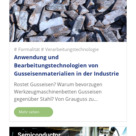
# Formalität
# Verarbeitungstechnologie
Anwendung und
Bearbeitungstechnologien von
Gusseisenmaterialien in der Industrie
Rostet Gusseisen? Warum bevorzugen
Werkzeugmaschinenbetten Gusseisen
gegenüber Stahl? Von Grauguss zu
Kugelgraphitguss – die Materialentwicklung
Mehr sehen
erforschen, wie der Kohlenstoffgehalt die
mechanischen Eigenschaften bestimmt und
wie moderne Korrosionsschutztechnologien
die Lebensdauer von Gusseisenerzeugnissen