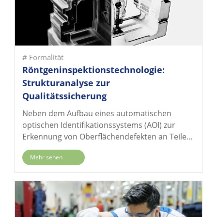
# Formalität
Röntgeninspektionstechnologie:
Strukturanalyse zur
Qualitätssicherung
Neben dem Aufbau eines automatischen
optischen Identifikationssystems (AOI) zur
Erkennung von Oberflächendefekten an Teilen
hat WKPT auch eine Röntgenprüfanlage
Mehr sehen
eingeführt, die in Aluminiumlegierungsteile
eindringen kann, um die Feinstruktur im
Inneren der Teile genau zu erkennen.
Außerdem bietet WKPT eine breite Palette
zerstörungsfreier Prüfdienste an, um