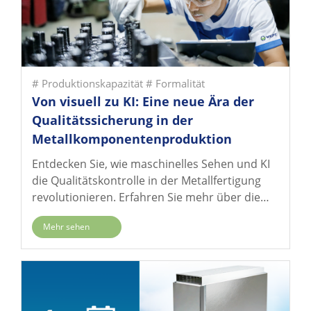
sicherzustellen, dass die Qualität der Teile den
höchsten Standards entspricht.
# Produktionskapazität
# Formalität
Von visuell zu KI: Eine neue Ära der
Qualitätssicherung in der
Metallkomponentenproduktion
Entdecken Sie, wie maschinelles Sehen und KI
die Qualitätskontrolle in der Metallfertigung
revolutionieren. Erfahren Sie mehr über die
Grenzen manueller Prüfungen, die Vorteile
Mehr sehen
intelligenter Technologien und wie WKPT KI-
gestützte visuelle Prüfungen erfolgreich
implementiert hat, um Effizienz und
Produktertrag zu steigern.