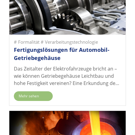
# Formalität
# Verarbeitungstechnologie
Fertigungslösungen für Automobil-
Getriebegehäuse
Das Zeitalter der Elektrofahrzeuge bricht an –
wie können Getriebegehäuse Leichtbau und
hohe Festigkeit vereinen? Eine Erkundung des
Materialwandels von Gusseisen zu
Mehr sehen
Aluminiumlegierungen und wie
Strömungsanalysen Fertigungsdefekte
verhindern.