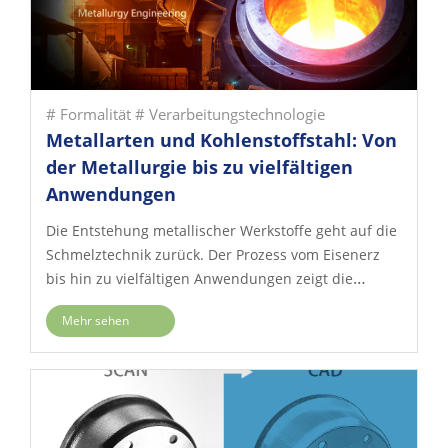
# Formalität
# Verarbeitungstechnologie
Metallarten und Kohlenstoffstahl: Von
der Metallurgie bis zu vielfältigen
Anwendungen
Die Entstehung metallischer Werkstoffe geht auf die
Schmelztechnik zurück. Der Prozess vom Eisenerz
bis hin zu vielfältigen Anwendungen zeigt die
Kristallisation menschlicher Weisheit. Der
Mehr sehen
Kohlenstoffgehalt als zentraler Faktor für die
Metalleigenschaften unterscheidet nicht nur
Roheisen, Gusseisen und verschiedene
Kohlenstoffstahlsorten, sondern bietet auch
vielfältige Möglichkeiten der Produktgestaltung. Ob
kohlenstoffarmer Stahl mit ausgezeichneter