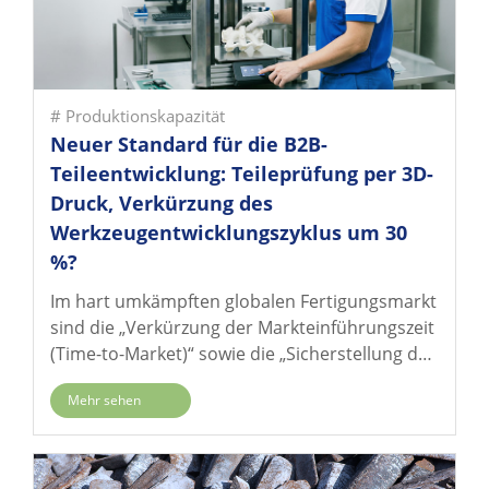
# Produktionskapazität
Neuer Standard für die B2B-
Teileentwicklung: Teileprüfung per 3D-
Druck, Verkürzung des
Werkzeugentwicklungszyklus um 30
%?
Im hart umkämpften globalen Fertigungsmarkt
sind die „Verkürzung der Markteinführungszeit
(Time-to-Market)“ sowie die „Sicherstellung der
Qualitätsstabilität in der Serienfertigung“ die
Mehr sehen
zentralen Anliegen für den strategischen
Einkauf und die Produktentwicklung (F&E).