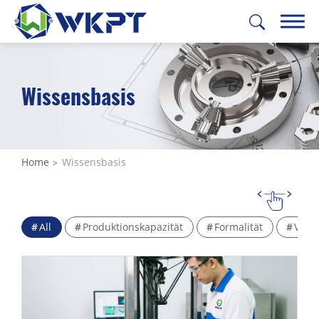
繁體中文
English
日本語
Deutsch
Wissensbasis
INDUSTRIEBEREICHE
LÖSUNGSÜBERSICHT
Home
Wissensbasis
BEARBEITUNGSLEISTUNGEN
FÄHIGKEITEN
All
Produktionskapazität
Formalität
Vera
ÜBER UNS
SUPPORT
KONTAKT