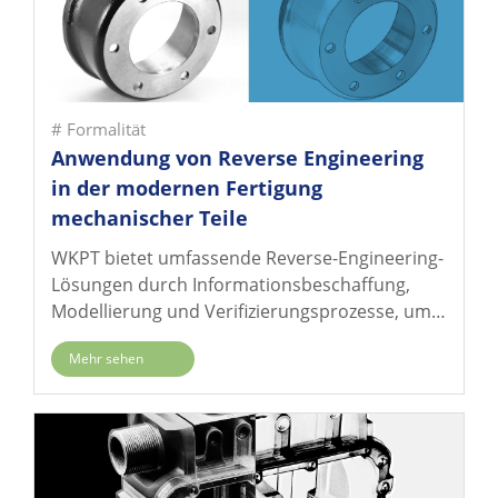
Zähigkeit, mittelkohlenstoffhaltiger Stahl mit
ausgewogener Festigkeit und Zähigkeit,
kohlenstoffreicher Stahl mit optimaler Härte oder
Grauguss mit Stoßdämpfungsfähigkeit, hochfestes
# Formalität
Sphäroguss, sie alle spielen in der modernen
Anwendung von Reverse Engineering
Industrie eine unersetzliche Rolle ...
in der modernen Fertigung
mechanischer Teile
WKPT bietet umfassende Reverse-Engineering-
Lösungen durch Informationsbeschaffung,
Modellierung und Verifizierungsprozesse, um
Kunden dabei zu unterstützen, die
Mehr sehen
Produktentwicklung zu beschleunigen, die
Belastbarkeit der Lieferkette zu stärken und
Produktoptimierungen und -upgrades zu
erreichen