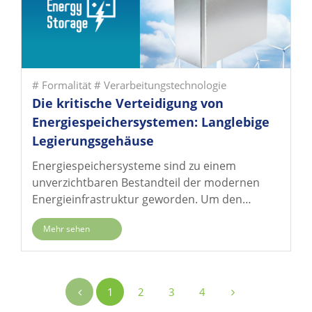
# Formalität
# Verarbeitungstechnologie
Die kritische Verteidigung von
Energiespeichersystemen: Langlebige
Legierungsgehäuse
Energiespeichersysteme sind zu einem
unverzichtbaren Bestandteil der modernen
Energieinfrastruktur geworden. Um den
stabilen Betrieb von Energiespeichersystemen
Mehr sehen
in verschiedenen rauen Umgebungen zu
gewährleisten, sind hochwertige
Metallgehäuse zu einem Schlüsselfaktor für
den sicheren Betrieb von
1
2
3
4
Energiespeichersystemen geworden.