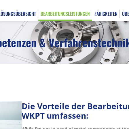
LÖSUNGSÜBERSICHT
BEARBEITUNGSLEISTUNGEN
FÄHIGKEITEN
ÜBE
etenzen & Verfahrenstechni
English
日本語
Die Vorteile der Bearbeit
WKPT umfassen:
While I'm not in need of metal components at the