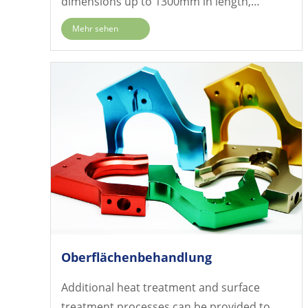
dimensions up to 1300mm in length,
900mm in width, and 780mm in diameter.
Mehr sehen
Oberflächenbehandlung
Additional heat treatment and surface
treatment processes can be provided to