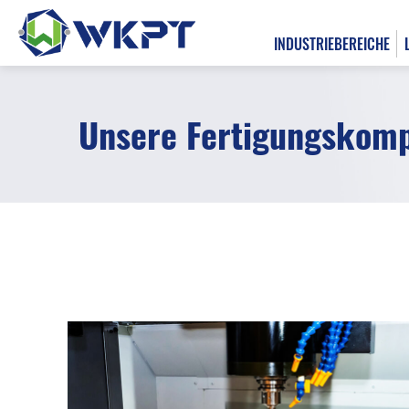
INDUSTRIEBEREICHE
Unsere Fertigungskomp
繁體中文
INDUSTRIEBEREICHE
LÖSUNGSÜBERSICHT
BEARBEITUNGSLEISTUNGEN
All
CNC Bearbeitung