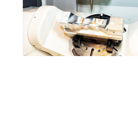
Metallumformung
Oberflächenbehandlung
FÄHIGKEITEN
ÜBER UNS
SUPPORT
KONTAKT