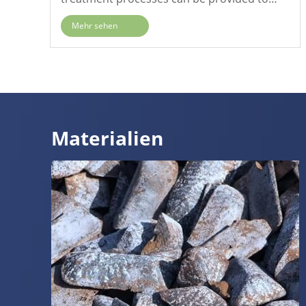
enhance the performance of metal parts
Mehr sehen
through surface processing services.
Materialien