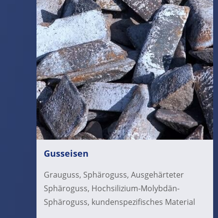
Gusseisen
Grauguss, Sphäroguss, Ausgehärteter
Sphäroguss, Hochsilizium-Molybdän-
Sphäroguss, kundenspezifisches Material