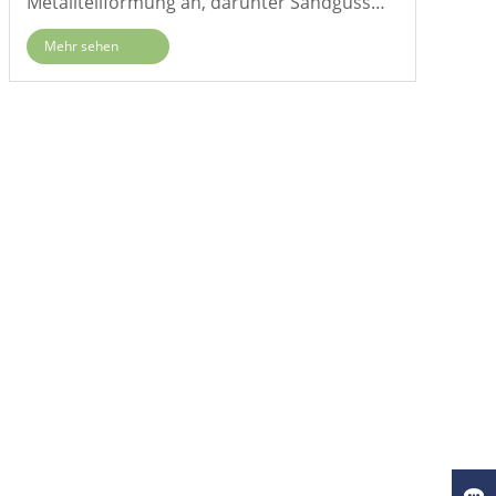
Metallteilformung an, darunter Sandguss
von Gusseisen, Schwerkraftguss von
Mehr sehen
Aluminiumlegierungen, Druckguss,
Feinguss, Schmieden und Extrusion.