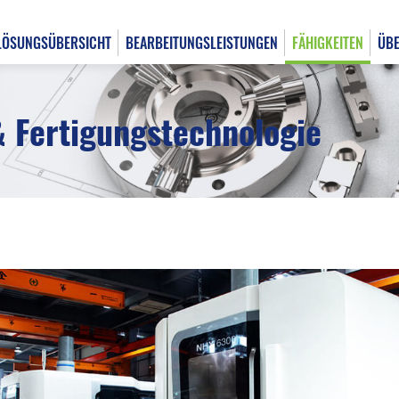
LÖSUNGSÜBERSICHT
BEARBEITUNGSLEISTUNGEN
FÄHIGKEITEN
ÜBE
 Fertigungstechnologie
English
日本語