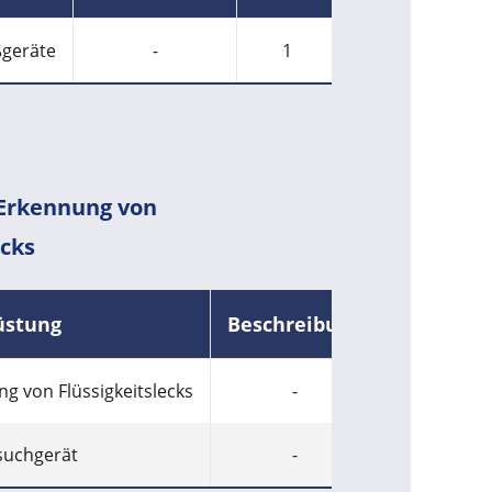
ßgeräte
-
1
 Erkennung von
ecks
üstung
Beschreibung
Menge
g von Flüssigkeitslecks
-
1
suchgerät
-
1