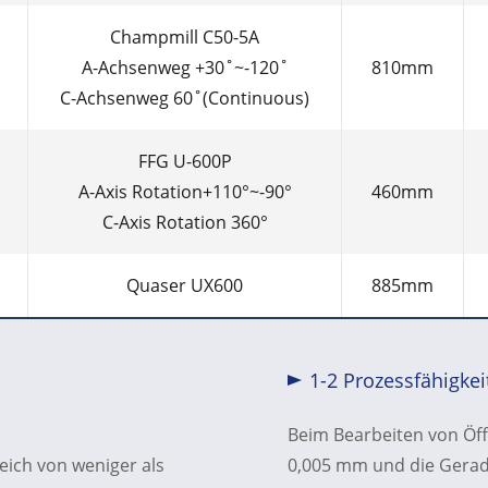
Champmill C50-5A
A-Achsenweg +30˚~-120˚
810mm
C-Achsenweg 60˚(Continuous)
FFG U-600P
A-Axis Rotation+110°~-90°
460mm
C-Axis Rotation 360°
Quaser UX600
885mm
1-2 Prozessfähigkei
Beim Bearbeiten von Öf
ich von weniger als
0,005 mm und die Geradh