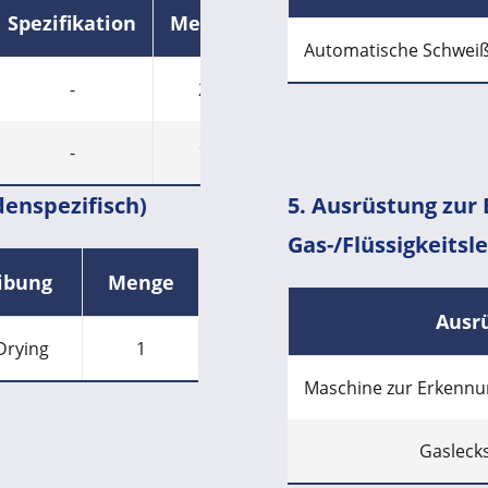
Spezifikation
Menge
Automatische Schwei
-
2
-
1
denspezifisch)
5. Ausrüstung zur
Gas-/Flüssigkeitsl
ibung
Menge
Ausr
Drying
1
Maschine zur Erkennun
Gasleck