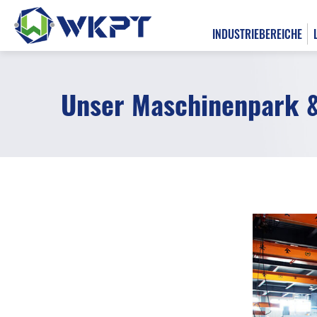
INDUSTRIEBEREICHE
Unser Maschinenpark &
繁體中文
INDUSTRIEBEREICHE
LÖSUNGSÜBERSICHT
BEARBEITUNGSLEISTUNGEN
FÄHIGKEITEN
All