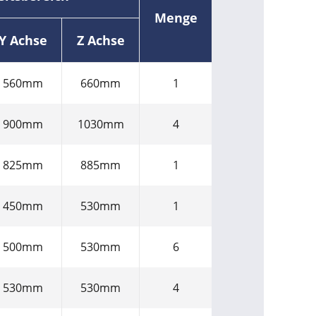
Menge
Y Achse
Z Achse
560mm
660mm
1
900mm
1030mm
4
825mm
885mm
1
450mm
530mm
1
500mm
530mm
6
530mm
530mm
4