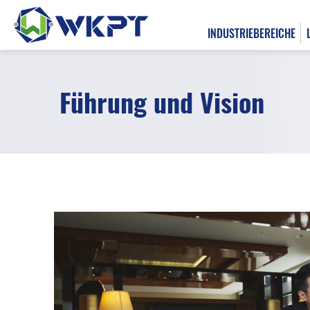
INDUSTRIEBEREICHE
Führung und Vision
繁體中文
INDUSTRIEBEREICHE
LÖSUNGSÜBERSICHT
BEARBEITUNGSLEISTUNGEN
FÄHIGKEITEN
ÜBER UNS