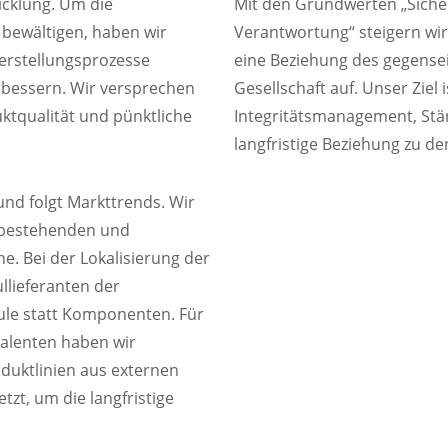
cklung. Um die
Mit den Grundwerten „Sicher
bewältigen, haben wir
Verantwortung“ steigern wi
erstellungsprozesse
eine Beziehung des gegense
verbessern. Wir versprechen
Gesellschaft auf. Unser Ziel
ktqualität und pünktliche
Integritätsmanagement, Stä
langfristige Beziehung zu 
und folgt Markttrends. Wir
e bestehenden und
e. Bei der Lokalisierung der
llieferanten der
le statt Komponenten. Für
Talenten haben wir
duktlinien aus externen
zt, um die langfristige