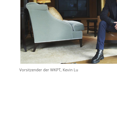
All
Über WKPT
Auszeichnungen und Zertifizierungen
ESG
All
Umweltfreundlich
Vorsitzender der WKPT, Kevin Lu
Sozialhilfe
Führung und Vision
SUPPORT