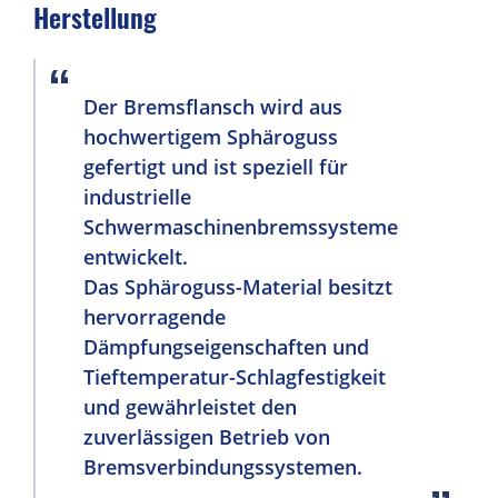
Herstellung
Stützlager
Gusseiserne Schwenkplatte
Der Bremsflansch wird aus
Abgaskrümmer aus Aluminiumlegierung
hochwertigem Sphäroguss
Mehr sehen
gefertigt und ist speziell für
industrielle
Windenergie
Schwermaschinenbremssysteme
entwickelt.
Präzisionsgeräteteile
Das Sphäroguss-Material besitzt
LÖSUNGSÜBERSICHT
hervorragende
Dämpfungseigenschaften und
BEARBEITUNGSLEISTUNGEN
Tieftemperatur-Schlagfestigkeit
FÄHIGKEITEN
und gewährleistet den
zuverlässigen Betrieb von
ÜBER UNS
Bremsverbindungssystemen.