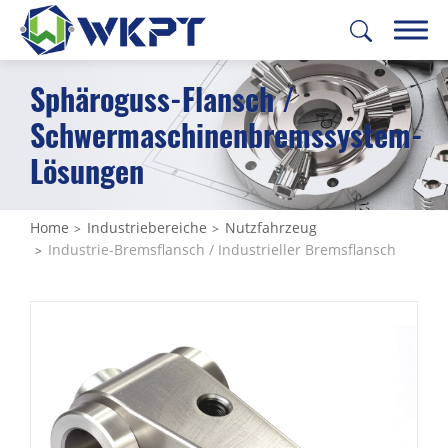
Sphäroguss-Flansch /
繁體中文
English
日本語
Deutsch
Schwermaschinenbremssystem-
Lösungen
INDUSTRIEBEREICHE
All
Home
Industriebereiche
Nutzfahrzeug
Industrie-Bremsflansch / Industrieller Bremsflansch
Baumaschinen
Landmaschinen
Nutzfahrzeug
All
Industrielle Motorlager / Transport-
Motorlager / Antriebsstrang-Lager