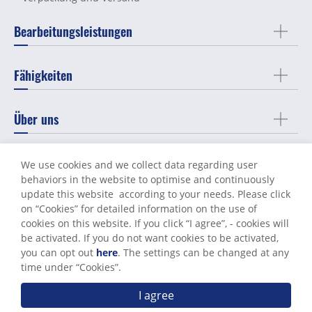
Bearbeitungsleistungen
Fähigkeiten
Über uns
Support
We use cookies and we collect data regarding user
behaviors in the website to optimise and continuously
update this website according to your needs. Please click
Kontakt
on “
Cookies
” for detailed information on the use of
cookies on this website. If you click “I agree”, - cookies will
be activated. If you do not want cookies to be activated,
you can opt out
here
. The settings can be changed at any
Terms of Use
Privacy Policy
time under “Cookies”.
© World Known Precision Industry Co., Ltd. All Rights Reserved.
I agree
Send Messages