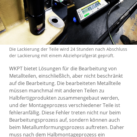
Fertigungsprozess
All
Produktionslinie für die Herstellung von
Präzisionsteilen
Die Lackierung der Teile wird 24 Stunden nach Abschluss
Servicemanagement für die
der Lackierung mit einem Abziehprüfgerät geprüft.
Oberflächenbehandlung mehrerer
Materialien
WKPT bietet Lösungen für die Bearbeitung von
Metallteilen, einschließlich, aber nicht beschränkt
Montage/Schweißen
auf die Bearbeitung. Die bearbeiteten Metallteile
müssen manchmal mit anderen Teilen zu
Haftungs-/Korrosionsbeständigkeits-/Luftdichtheitsp
Halbfertigprodukten zusammengebaut werden,
Verpackung und Versand
und der Montageprozess verschiedener Teile ist
fehleranfällig. Diese Fehler treten nicht nur beim
BEARBEITUNGSLEISTUNGEN
Bearbeitungsprozess auf, sondern können auch
beim Metallumformungsprozess auftreten. Daher
FÄHIGKEITEN
muss nach dem Halbmontageprozess ein