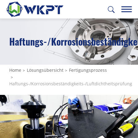
繁體中文
English
日本語
Deutsch
Haftungs-/Korrosionsbeständigkei
INDUSTRIEBEREICHE
LÖSUNGSÜBERSICHT
Home
Lösungsübersicht
Fertigungsprozess
All
Haftungs-/Korrosionsbeständigkeits-/Luftdichtheitsprüfung
Machbarkeitsstudie
Prototypenfertigung
Materialbeschaffung
Fertigungsstrategie & Werkzeuge