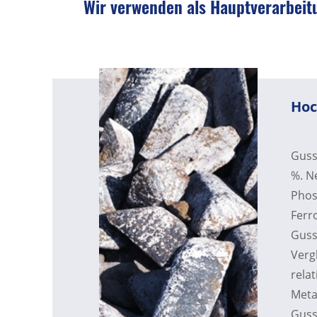
Wir verwenden als Hauptverarbeitu
FÄHIGKEITEN
ÜBER UNS
SUPPORT
Hoc
KONTAKT
Guss
%. N
Phos
Ferr
Guss
Verg
rela
Meta
Guss