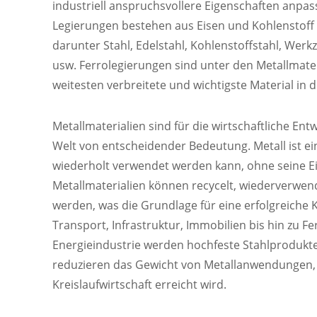
Materialbeschaffung
industriell anspruchsvollere Eigenschaften anpa
Legierungen bestehen aus Eisen und Kohlenstoff 
All
darunter Stahl, Edelstahl, Kohlenstoffstahl, Werkz
usw. Ferrolegierungen sind unter den Metallmate
Hochfeste Gusseisenteile
weitesten verbreitete und wichtigste Material in 
Präzise, ​​leichte Teile aus Aluminiumlegier
Metallmaterialien sind für die wirtschaftliche Ent
Korrosionsbeständige Edelstahlteile
Welt von entscheidender Bedeutung. Metall ist ei
wiederholt verwendet werden kann, ohne seine Ei
Teile aus Kohlenstoffstahl mit hoher Härte,
Metallmaterialien können recycelt, wiederverwend
Fertigungsstrategie & Werkzeuge
werden, was die Grundlage für eine erfolgreiche Kr
Transport, Infrastruktur, Immobilien bis hin zu F
Fertigungsprozess
Energieindustrie werden hochfeste Stahlprodukt
reduzieren das Gewicht von Metallanwendungen,
Verpackung und Versand
Kreislaufwirtschaft erreicht wird.
BEARBEITUNGSLEISTUNGEN