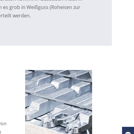
n es grob in Weißguss (Roheisen zur
rteilt werden.
von
e