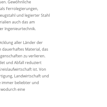
ssen. Gewöhnliche
als Ferrolegierungen,
eugstahl und legierter Stahl
rialien auch das am
der Ingenieurtechnik.
ung
wicklung aller Länder der
n dauerhaftes Material, das
genschaften zu verlieren.
 Verschleißfestigkeit und Zugfestigkeit
et und Abfall reduziert
eislaufwirtschaft ist. Von
ertigung, Landwirtschaft und
e immer beliebter und
 wodurch eine