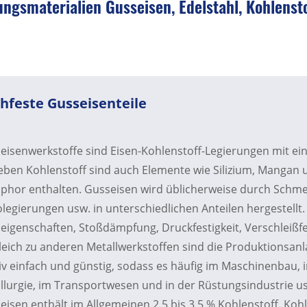
ngsmaterialien Gusseisen, Edelstahl, Kohlens
hfeste Gusseisenteile
eisenwerkstoffe sind Eisen-Kohlenstoff-Legierungen mit ei
eben Kohlenstoff sind auch Elemente wie Silizium, Mangan 
phor enthalten. Gusseisen wird üblicherweise durch Schmel
olegierungen usw. in unterschiedlichen Anteilen hergestellt.
eigenschaften, Stoßdämpfung, Druckfestigkeit, Verschleißfe
leich zu anderen Metallwerkstoffen sind die Produktionsan
tiv einfach und günstig, sodass es häufig im Maschinenbau, i
llurgie, im Transportwesen und in der Rüstungsindustrie usw
eisen enthält im Allgemeinen 2,5 bis 3,5 % Kohlenstoff. Koh