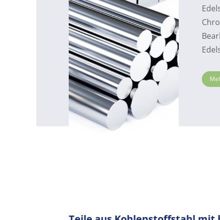
Edels
Chro
Bear
Edel
Meh
Teile aus Kohlenstoffstahl mit