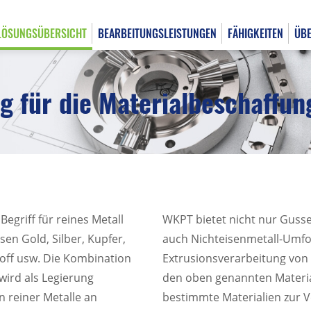
LÖSUNGSÜBERSICHT
BEARBEITUNGSLEISTUNGEN
FÄHIGKEITEN
ÜBE
ng für die Materialbeschaffun
English
日本語
Begriff für reines Metall
WKPT bietet nicht nur Gusse
en Gold, Silber, Kupfer,
auch Nichteisenmetall-Umf
stoff usw. Die Kombination
Extrusionsverarbeitung von
wird als Legierung
den oben genannten Materia
 reiner Metalle an
bestimmte Materialien zur V