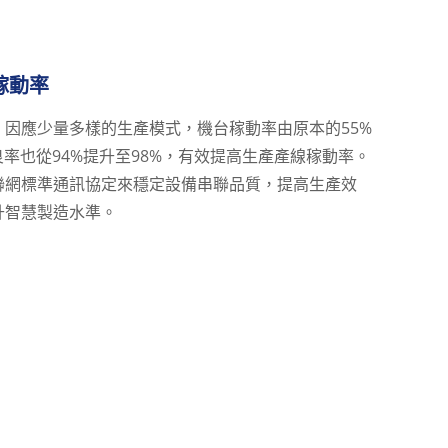
稼動率
因應少量多樣的生產模式，機台稼動率由原本的55%
良率也從94%提升至98%，有效提高生產產線稼動率。
聯網標準通訊協定來穩定設備串聯品質，提高生產效
升智慧製造水準。