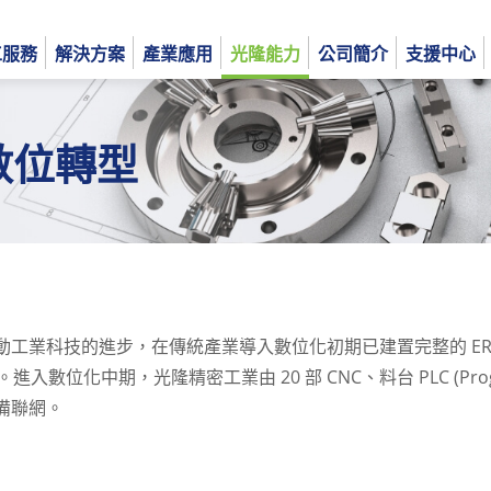
工服務
解決方案
產業應用
光隆能力
公司簡介
支援中心
 數位轉型
English
日本語
進步，在傳統產業導入數位化初期已建置完整的 ERP (Enterpri
系統。進入數位化中期，光隆精密工業由 20 部 CNC、料台 PLC (Progra
備聯網。