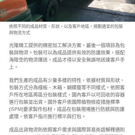
零件加工流程
包裝與運輸
依照不同的成品材質、形狀，以及客戶地區，規劃適宜的包裝
產業應用
與物流方式
光隆精工提供的精密加工解決方案，最後一個項目為包
光隆能力
裝與物流。包裝可以為成品提供有效的防護效果，搭配
公司簡介
海陸空的物流運送，成品才得以安全無誤地送達客戶手
上。
支援中心
我們生產的成品有少量多樣的特性，依據材質與形狀，
聯絡我們
包裝方式分為棧板、木箱、蝴蝶籠等不同樣式。依照客
戶所在地區再區分包裝樣式，國內客戶以可回收的容器
進行包裝並出貨。國外客戶依國際植物檢疫措施標準
(ISPM)要求製作包材，成品在包裝現場進行防銹與防護
處理，依客戶指示進行標示與打包。
成品出貨物流則依照客戶需求與國際貿易術語解釋通則