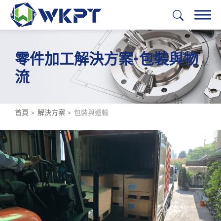
零件加工解決方案-包裝與物
繁體中文
English
日本語
Deutsch
流
加工服務
解決方案
首頁
解決方案
包裝與運輸
全部
加工可行性研究
零件原型製造
金屬材料採購
量產製程工具開發