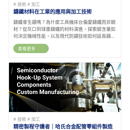
# 技術
# 加工
鑄鐵材料在工業的應用與加工技術
鑄鐵會生鏽嗎？為什麼工具機床台偏愛鑄鐵而非鋼
材？從灰口到球墨鑄鐵的材料演進，探索碳含量如
何決定機械性能，以及現代防鏽技術如何延長鑄鐵
製品壽命。
查看更多
# 技術
# 加工
精密製程守護者｜哈氏合金配管零組件製造