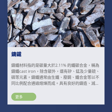
鑄鐵
鑄鐵材料指的是碳量大於2.11% 的鐵碳合金，稱為
鑄鐵cast iron，除含碳外，還有矽、錳及少量硫、
磷等元素。鑄鐵通常由生鐵、廢鋼、鐵合金等以不
同比例配合通過熔煉而成。具有良好的鑄造、減
震、耐壓、耐磨、切削加工等性能特點，相對其他
金屬材料，鑄鐵生產設備和工藝相對簡單且價格
更多
低，因此廣泛應用於機械製造、石油、化工、冶
金、交通運輸、國防軍事工業等。工業用鑄鐵一般