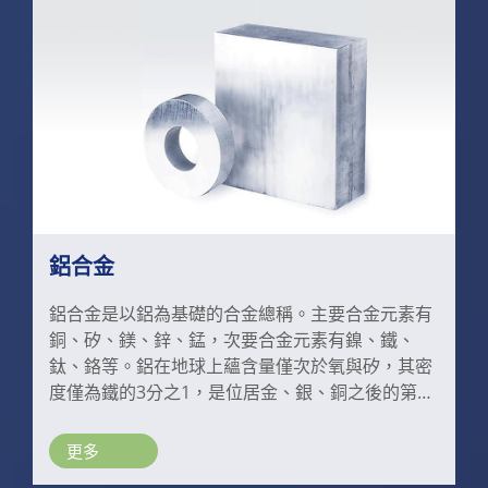
含碳量為2.5% ～ 3.5%。碳在鑄鐵中多以石墨形態
存在，依據石墨形態的不同大致分為白口鑄鐵（煉
鋼生鐵）、灰口鑄鐵，可鍛鑄鐵，球墨鑄鐵等。
鋁合金
鋁合金是以鋁為基礎的合金總稱。主要合金元素有
銅、矽、鎂、鋅、錳，次要合金元素有鎳、鐵、
鈦、鉻等。鋁在地球上蘊含量僅次於氧與矽，其密
度僅為鐵的3分之1，是位居金、銀、銅之後的第四
位高導電金屬。鋁合金密度低，但強度比較高，接
近或超過優質鋼，塑性好，可加工成各種型材，具
更多
有優良的導電性、導熱性，工業上廣泛使用，使用