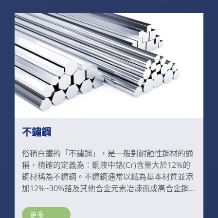
量僅次於鋼。
不鏽鋼
俗稱白鐵的「不鏽鋼」，是一般對耐蝕性鋼材的通
稱，精確的定義為：鋼液中鉻(Cr)含量大於12%的
鋼材稱為不鏽鋼。不鏽鋼通常以鐵為基本材質並添
加12%~30%鉻及其他合金元素冶煉而成高合金鋼
的總稱，其化學成分是以鐵、碳、鉻為主，再添加
其他合金元素，如鎳、鉬、銅、鈦、鈮等。鉻是不
更多