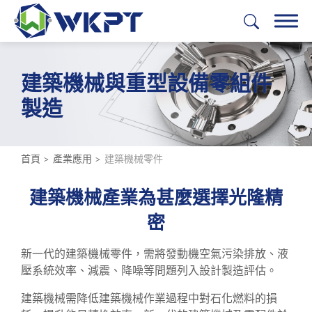
建築機械與重型設備零組件
繁體中文
English
日本語
Deutsch
製造
加工服務
解決方案
首頁
產業應用
建築機械零件
產業應用
建築機械產業為甚麼選擇光隆精
全部
密
建築機械零件
新一代的建築機械零件，需將發動機空氣污染排放、液
壓系統效率、減震、降噪等問題列入設計製造評估。
全部
建築機械需降低建築機械作業過程中對石化燃料的損
液壓系統柱塞 / 柱塞泵柱塞 / 軸向柱塞泵柱