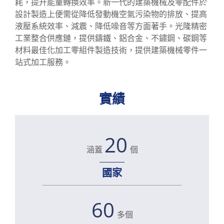
耗，提升能量轉換效率。新一代的建築機械及零配件於
塞
設計製造上便需從降低發動機空氣污染物的排放、提高
液壓歐式連結器 / 柱塞泵歐式連結器
液壓系統效率、減震、降低噪音等方面著手。光隆精密
工業整合供應鏈，提供鑄鐵、鋁合金、不鏽鋼、碳鋼等
鑄鐵-油泵斜板
材料最佳化加工零組件製造技術，提供建築機械零件一
站式加工服務。
工業引擎鑄鐵飛輪外殼
客製化油壓缸零組件與 OEM 代工 (高壓鑄
實績
鐵/鋼材系列)
農業機械零件
20
運輸車輛零件
涵蓋
個
風電綠能零件
國家
精密設備零件
60
光隆能力
多個