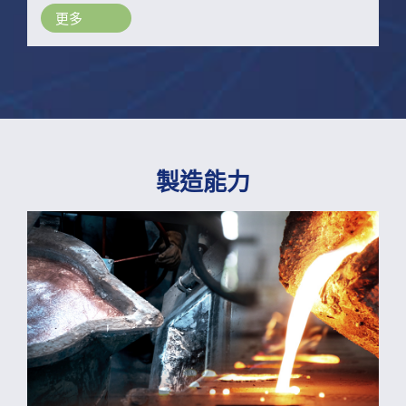
高，且價格更便宜。碳鋼分為高碳鋼、中碳鋼和低
更多
碳鋼。通常應用在需要強度、硬度和耐磨性的金屬
零件上，鋼含碳量越高，其加熱處理後的硬度、強
度和耐磨性也就越高。
製造能力