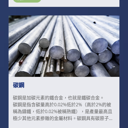
鏽鋼最主要的合金元素，能強化耐腐蝕性，尤其碳
含量越低，耐蝕性更佳。不鏽鋼可在-196°C ～
800°C溫度下長期安全工作，不會釋放出有害物
質，材料性能穩定。故不鏽鋼材料安全無毒，無腐
蝕和滲出物，衛生安全性達到完全要求。
碳鋼
碳鋼是加碳元素的鐵合金，也就是鐵碳合金。
碳鋼是指含碳量高於0.02%低於2%（高於2%的被
稱為鑄鐵，低於0.02%被稱熟鐵），是產量最高且
極少其他元素摻雜的金屬材料。碳鋼具有碳原子鍵
緊密接連的特性，比鐵強度更大，比不鏽鋼硬度更