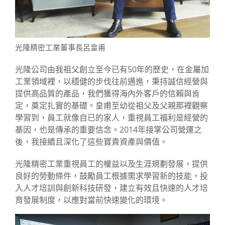
獲獎與認證
企業永續發展
光隆精密工業董事長呂皇甫
全部
光隆公司由我祖父創立至今已有50年的歷史，在金屬加
永續發展-友善環境
工業領域裡，以穩健的步伐往前邁進，秉持誠信經營與
提供高品質的產品，我們獲得海內外客戶的信賴與肯
永續發展-社會關懷
定，奠定扎實的基礎。皇甫至幼從祖父及父親那裡觀察
學習到，員工就像自已的家人，重視員工福利是經營的
永續發展-領導與願景
基因，也是傳承的重要信念。2014年接掌公司營運之
後，我接續且深化了這些寶貴資產與價值。
支援中心
光隆精密工業重視員工的權益以及生涯規劃發展，提供
聯絡我們
良好的勞動條件，鼓勵員工根據需求學習新的技能，投
入人才培訓與創新科技研發，建立有效且快速的人才培
育發展制度，以應對當前快速變化的環境。