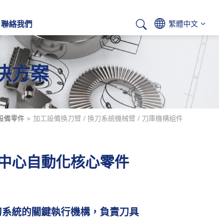
聯絡我們
繁體中文
決方案
Deutsch
設備零件
加工設備換刀臂 / 換刀系統機械臂 / 刀庫機構組件
中心自動化核心零件
刀系統的關鍵執行機構，負責刀具