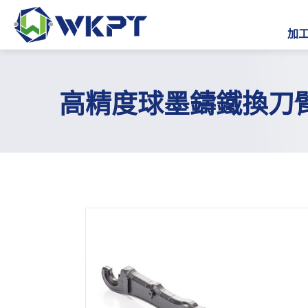
加
高精度球墨鑄鐵換刀臂
繁體中文
加工服務
解決方案
產業應用
全部
建築機械零件