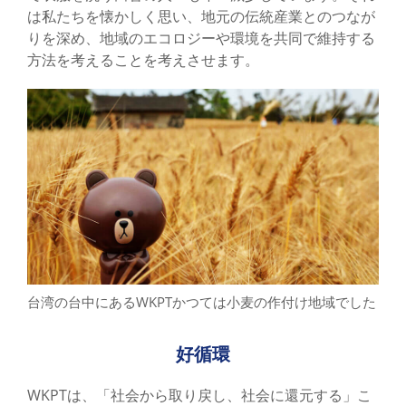
は私たちを懐かしく思い、地元の伝統産業とのつなが
受賞・認証
りを深め、地域のエコロジーや環境を共同で維持する
方法を考えることを考えさせます。
サステナビリティ
全て
持続可能な開発 - 環境に優しい
持続可能な開発 - 社会ケア
持続可能な開発 - 経営理念
サポート
お問い合わせ
台湾の台中にあるWKPTかつては小麦の作付け地域でした
好循環
WKPTは、「社会から取り戻し、社会に還元する」こ