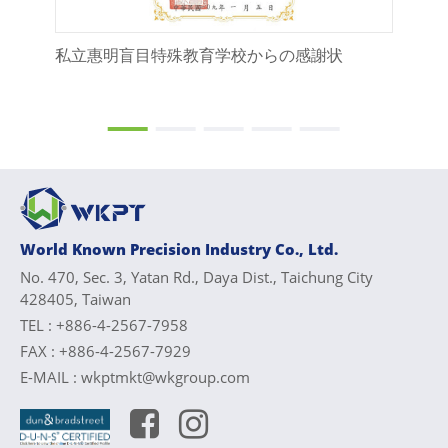
私立惠明盲目特殊教育学校からの感謝状
惠
World Known Precision Industry Co., Ltd.
No. 470, Sec. 3, Yatan Rd., Daya Dist., Taichung City
428405, Taiwan
TEL :
+886-4-2567-7958
FAX :
+886-4-2567-7929
E-MAIL :
wkptmkt@wkgroup.com