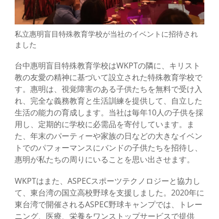
私立惠明盲目特殊教育学校が当社のイベントに招待され
ました
台中惠明盲目特殊教育学校はWKPTの隣に、キリスト
教の友愛の精神に基づいて設立された特殊教育学校で
す。惠明は、視覚障害のある子供たちを無料で受け入
れ、完全な義務教育と生活訓練を提供して、自立した
生活の能力の育成します。当社は毎年10人の子供を採
用し、定期的に学校に必需品を寄付しています。ま
た、年末のパーティーや家族の日などの大きなイベン
トでのパフォーマンスにバンドの子供たちを招待し、
惠明が私たちの周りにいることを思い出させます。
WKPTはまた、ASPECスポーツテクノロジーと協力し
て、東台湾の国立高校野球を支援しました。2020年に
東台湾で開催されるASPEC野球キャンプでは、トレー
ニング、医療、栄養をワンストップサービスで提供