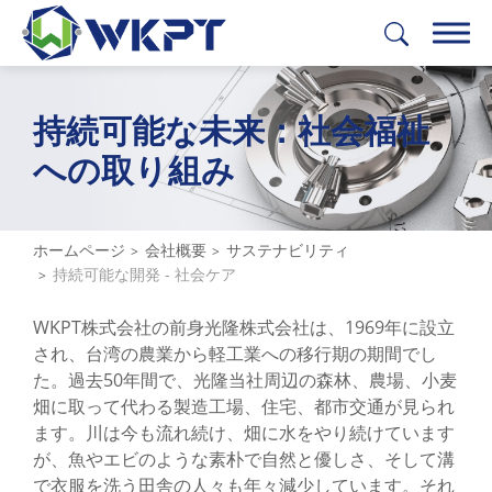
持続可能な未来：社会福祉
繁體中文
English
日本語
Deutsch
への取り組み
製品
ソリューション
ホームページ
会社概要
サステナビリティ
持続可能な開発 - 社会ケア
機械加工サービス
WKPT株式会社の前身光隆株式会社は、1969年に設立
WKPT能力
され、台湾の農業から軽工業への移行期の期間でし
た。過去50年間で、光隆当社周辺の森林、農場、小麦
会社概要
畑に取って代わる製造工場、住宅、都市交通が見られ
ます。川は今も流れ続け、畑に水をやり続けています
全て
が、魚やエビのような素朴で自然と優しさ、そして溝
WKPTについて
で衣服を洗う田舎の人々も年々減少しています。それ