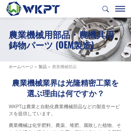
農業機械用部品・農機具用
繁體中文
English
日本語
Deutsch
鋳物パーツ (OEM製造)
製品
全て
ホームページ
製品
農業機械部品
建設機械部品
農業機械業界は光隆精密工業を
農業機械部品
選ぶ理由は何ですか？
全て
WKPTは農業と自動化農業機械部品などの製造サービ
駆動プーリー / 工業用Vベルトプーリー
スを提供しています。
ギアボックスカバー / トランスミッション
農業機械は化学肥料、農薬、堆肥、腐敗した植物、そ
カバー