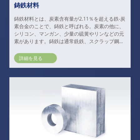
鋳鉄材料
鋳鉄材料とは、炭素含有量が2.11％を超える鉄-炭
素合金のことで、鋳鉄と呼ばれる。炭素の他に、
シリコン、マンガン、少量の硫黄やリンなどの元
素があります。鋳鉄は通常銑鉄、スクラップ鋼、
鉄合金などをさまざまな比率で製錬することによ
って作られます。
詳細を見る