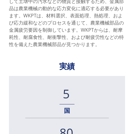
して土壌中の汚水などの物質と接触するため、金属部
品は農業機械の動的な応力変化に適応する必要があり
動力伝達装置用 鋳鉄製ベアリングリテー
ます。WKPTは、材料選択、表面処理、熱処理、およ
ナー (軸受サポートカバー)
び応力緩和などのプロセスを通じて、農業機械部品の
金属疲労要因を制御しています。WKPTからは、耐摩
商用車部品
耗性、耐腐食性、耐衝撃性、および耐疲労性などの特
性を備えた農業機械部品が見つかります。
風力発電部品
精密機器部品
実績
ソリューション
機械加工サービス
5
WKPT能力
会社概要
国
サポート
80