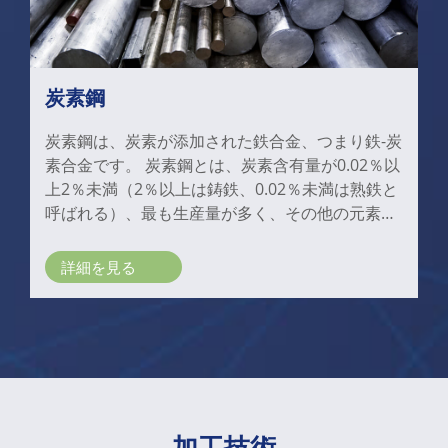
炭素鋼
炭素鋼は、炭素が添加された鉄合金、つまり鉄-炭
素合金です。 炭素鋼とは、炭素含有量が0.02％以
上2％未満（2％以上は鋳鉄、0.02％未満は熟鉄と
呼ばれる）、最も生産量が多く、その他の元素が
ほどんとないの金属材料である。
詳細を見る
加工技術