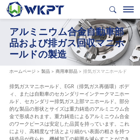
アルミニウム合金自動車部
繁體中文
English
日本語
Deutsch
品および排ガス回収マニホ
ールドの製造
製品
全て
ホームページ
製品
商用車部品
排気ガスマニホールド
建設機械部品
排気ガスマニホールド、EGR（排気ガス再循環）ボデ
ィ、または自動車のセカンダリーインテークマニホー
農業機械部品
ルド、セカンダリー排気ガス上部マニホールド。部分
商用車部品
的な製品の形状とサイズは重力鋳造のアルミニウム合
金で形成されます。重力鋳造によるアルミニウム合金
全て
のワークピースは安定した品質を持っています。これ
により、高精度な寸法とより細かい表面の粗さを持つ
工業用エンジンマウント / 運輸用エンジン
鋳造品が作られ、機械加工の範囲を減らすことができ
マウント / パワートレインマウント