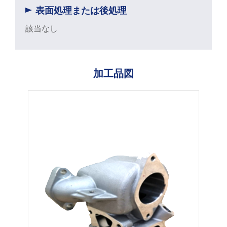
表面処理または後処理
鋳鉄 スワッシュプレート
該当なし
排気ガスマニホールド
詳細を見る
加工品図
風力発電部品
精密機器部品
ソリューション
機械加工サービス
WKPT能力
会社概要
サポート