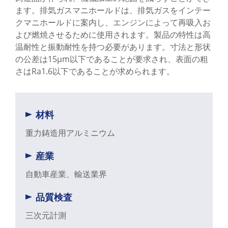
ます。排気ガスマニホールドは、排気ガスをインテー
自動車変速機電磁バルブボディ / 商用車変
クマニホールドに案内し、エンジンによって再吸入お
速機電磁バルブボディ
よび燃焼させるために使用されます。製品の特性は高
温耐性と振動耐性を持つ必要があります。寸法と形状
フォークリフトベアリングシート / ハンド
の公差は15μm以下であることが要求され、表面の粗
パレットバランシングホイール軸受座
さはRa1.6以下であることが求められます。
産業用ブレーキヨーク / 重機用ブレーキヨ
ーク
材料
産業用ブレーキキャリア / 重機用ブレーキ
キャリア
重力鋳造用アルミニウム
産業用ブレーキフランジ / 産業用制動フラ
産業
ンジ
自動車産業、輸送業界
フォークリフトブレーキスペーサー / トレ
ーラーブレーキスペーサー
品質検査
三次元計測
フォークリフト支持座 / トレーラー支持座