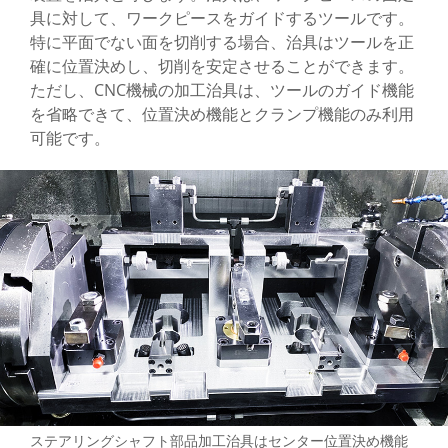
具に対して、ワークピースをガイドするツールです。
全て
特に平面でない面を切削する場合、治具はツールを正
量産用金型製作-自社金型設計
確に位置決めし、切削を安定させることができます。
ただし、CNC機械の加工治具は、ツールのガイド機能
CNC治具製作-自社治具開発
を省略できて、位置決め機能とクランプ機能のみ利用
可能です。
部品加工の流れ
梱包と物流
機械加工サービス
WKPT能力
会社概要
サポート
お問い合わせ
ステアリングシャフト部品加工治具はセンター位置決め機能