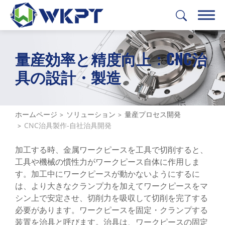
量産効率と精度向上：CNC治
繁體中文
English
日本語
Deutsch
具の設計・製造
製品
ソリューション
ホームページ
ソリューション
量産プロセス開発
CNC治具製作-自社治具開発
全て
加工する時、金属ワークピースを工具で切削すると、
フィージビリティスタディ
工具や機械の慣性力がワークピース自体に作用しま
プロトタイプ
す。加工中にワークピースが動かないようにするに
は、より大きなクランプ力を加えてワークピースをマ
金属材料の調達
シン上で安定させ、切削力を吸収して切削を完了する
必要があります。ワークピースを固定・クランプする
量産プロセス開発
装置を治具と呼びます。治具は、ワークピースの固定