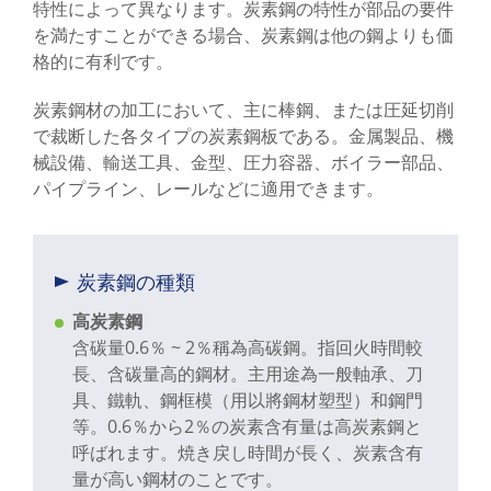
特性によって異なります。炭素鋼の特性が部品の要件
サポート
を満たすことができる場合、炭素鋼は他の鋼よりも価
格的に有利です。
お問い合わせ
炭素鋼材の加工において、主に棒鋼、または圧延切削
で裁断した各タイプの炭素鋼板である。金属製品、機
械設備、輸送工具、金型、圧力容器、ボイラー部品、
パイプライン、レールなどに適用できます。
炭素鋼の種類
高炭素鋼
含碳量0.6％ ~ 2％稱為高碳鋼。指回火時間較
長、含碳量高的鋼材。主用途為一般軸承、刀
具、鐵軌、鋼框模（用以將鋼材塑型）和鋼門
等。0.6％から2％の炭素含有量は高炭素鋼と
呼ばれます。焼き戻し時間が長く、炭素含有
量が高い鋼材のことです。