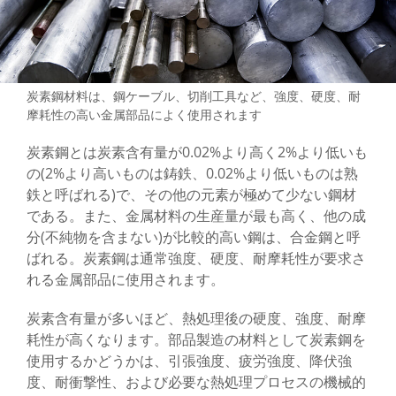
高強度鋳鉄部品
精密軽量アルミニウム合金部品
耐腐食性ステンレス鋼部品
炭素鋼材料は、鋼ケーブル、切削工具など、強度、硬度、耐
摩耗性の高い金属部品によく使用されます
高硬度、耐摩耗性、引張強度に優れた炭素
鋼部品
炭素鋼とは炭素含有量が0.02%より高く2%より低いも
の(2%より高いものは鋳鉄、0.02%より低いものは熟
量産プロセス開発
鉄と呼ばれる)で、その他の元素が極めて少ない鋼材
である。また、金属材料の生産量が最も高く、他の成
部品加工の流れ
分(不純物を含まない)が比較的高い鋼は、合金鋼と呼
ばれる。炭素鋼は通常強度、硬度、耐摩耗性が要求さ
梱包と物流
れる金属部品に使用されます。
機械加工サービス
炭素含有量が多いほど、熱処理後の硬度、強度、耐摩
耗性が高くなります。部品製造の材料として炭素鋼を
WKPT能力
使用するかどうかは、引張強度、疲労強度、降伏強
会社概要
度、耐衝撃性、および必要な熱処理プロセスの機械的