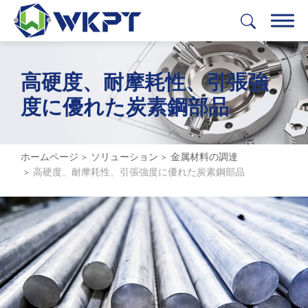
高硬度、耐摩耗性、引張強
繁體中文
English
日本語
Deutsch
度に優れた炭素鋼部品
製品
ソリューション
ホームページ
ソリューション
金属材料の調達
高硬度、耐摩耗性、引張強度に優れた炭素鋼部品
全て
フィージビリティスタディ
プロトタイプ
金属材料の調達
全て