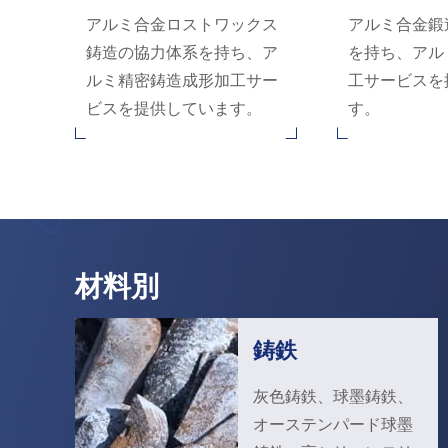
アルミ合金ロストワックス
アルミ合金鍛
鋳造の協力体系を持ち、ア
を持ち、アル
ルミ精密鋳造成形加工サー
工サービスを
ビスを提供しています。
す。
材料別
鋳鉄
灰色鋳鉄、球墨鋳鉄、
オーステンパード球墨