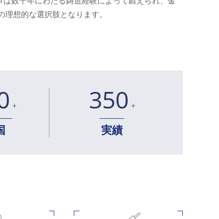
PTは数十年にわたる鋳造経験によって鍛えられ、金
の理想的な選択肢となります。
0
350
+
+
国
実績