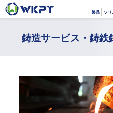
製品
ソリ
鋳造サービス・鋳鉄鋳物製
繁體中文
製品
ソリューション
機械加工サービス
全て
CNC加工