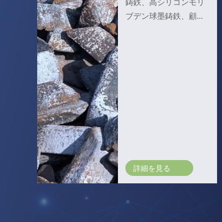
鋳鉄、高シリコンモリ
ブデン球墨鋳鉄、顧客
指定材料
詳細を見る