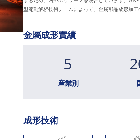
するため、内外のリソースを統合しています。WK
型流動解析技術チームによって、金属部品成形加工
金屬成形實績
5
2
産業別
成形技術