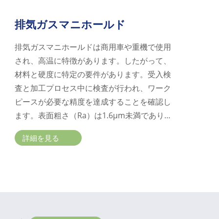
排気ガスマニホールド
排気ガスマニホールドは商用車や重機で使用
され、高温に特徴があります。したがって、
材料と硬度に特定の要件があります。受入検
査と加工プロセス中に検査が行われ、ワーク
ピースが必要な精度を達成することを確認し
ます。表面粗さ（Ra）は1.6µm未満であり、
寸法形状の許容差は15µm未満である必要が
詳細を見る
あります。推奨される材料には、高シリコン
モリブデン球状黒鉄鋳鉄または重力鋳造アル
ミニウム合金が含まれ、排気ガスマニホール
ドに必要な耐高温特性を満たすことができま
す。