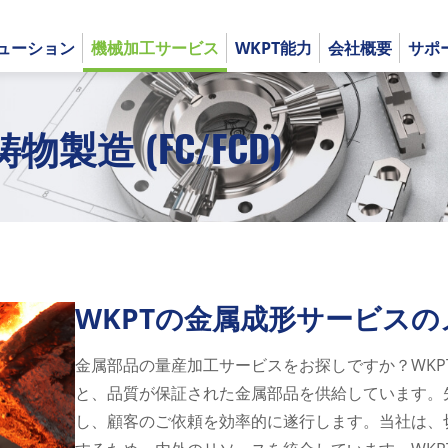
ューション
機械加工サービス
WKPT能力
会社概要
サポ
造 (FC/FCD)
English
日本語
WKPTの金属成形サービス
金属部品の量産加工サービスをお探しですか？WKPTはIA
と、品質が保証された金属部品を供給しています。
し、顧客のご依頼を効率的に遂行します。当社は、