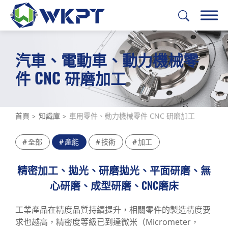
汽車、電動車、動力機械零
繁體中文
English
日本語
Deutsch
件 CNC 研磨加工
加工服務
解決方案
首頁
知識庫
車用零件、動力機械零件 CNC 研磨加工
產業應用
全部
產能
技術
加工
光隆能力
精密加工、拋光、研磨拋光、平面研磨、無
公司簡介
心研磨、成型研磨、CNC磨床
支援中心
工業產品在精度品質持續提升，相關零件的製造精度要
求也越高，精密度等級已到達微米（Micrometer，
聯絡我們